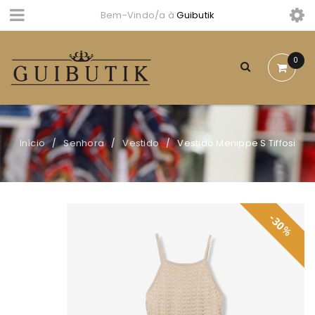
Bem-Vindo/a à
Guibutik
0
Início
Senhora
Vestido
Vestido Menippe S Tiffosi
/
/
/
30
%