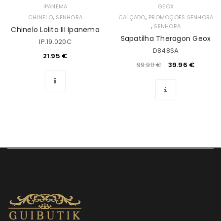
IPANEMA
GEOX
,
,
CHINELO
SENHORA
CALÇADO
PROMOÇÕES SENHORA
,
SENHORA
Chinelo Lolita III Ipanema
Sapatilha Theragon Geox
IP.19.020C
D848SA
21.95
€
99.90
€
39.96
€