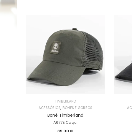
TIMBERLAND
,
ACESSÓRIOS
BONÉS E GORROS
AC
Boné Timberland
A677E Caqui
35.00
€