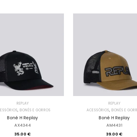
INICIAR SESSÃO
Nome de utilizador ou email
*
REPLAY
REPLAY
Senha
*
,
,
ESSÓRIOS
BONÉS E GORROS
ACESSÓRIOS
BONÉS E GOR
Boné H Replay
Boné H Replay
AX4344
AM4431
35.00
€
39.00
€