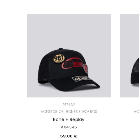
REPLAY
,
ACESSÓRIOS
BONÉS E GORROS
AC
Boné H Replay
AX4345
59.00
€