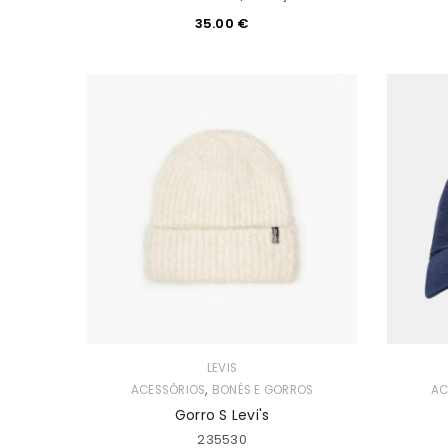
35.00
€
LEVIS
,
ACESSÓRIOS
BONÉS E GORROS
AC
Gorro S Levi's
235530