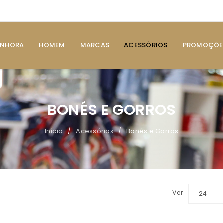
ENHORA
HOMEM
MARCAS
ACESSÓRIOS
PROMOÇÕE
BONÉS E GORROS
Início
Acessórios
Bonés e Gorros
/
/
Ver
24