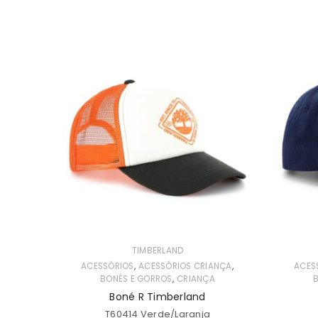
TIMBERLAND
,
,
ACESSÓRIOS
ACESSÓRIOS CRIANÇA
ACES
,
BONÉS E GORROS
CRIANÇA
Boné R Timberland
T60414 Verde/Laranja