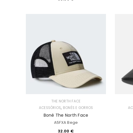
THE NORTH FACE
,
ACESSÓRIOS
BONÉS E GORROS
AC
Boné The North Face
A5FXA Bege
32.00
€