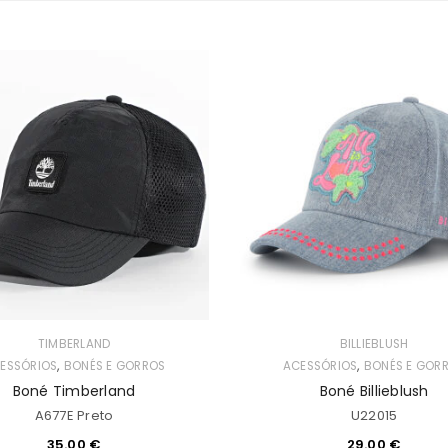
TIMBERLAND
BILLIEBLUSH
,
,
ESSÓRIOS
BONÉS E GORROS
ACESSÓRIOS
BONÉS E GOR
Boné Timberland
Boné Billieblush
A677E Preto
U22015
35.00
€
29.00
€