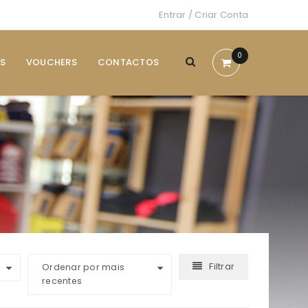
Entrar
/
Criar Conta
0
S
VOUCHERS
CONTACTOS
Filtrar
Ordenar por mais
recentes