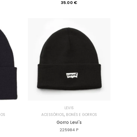
35.00
€
LEVIS
,
ROS
ACESSÓRIOS
BONÉS E GORROS
Gorro Levi's
225984 P