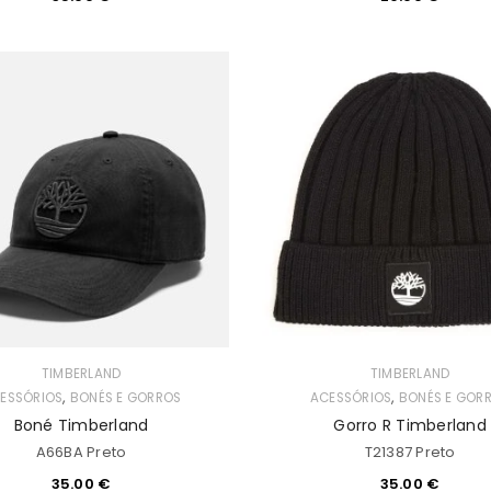
TIMBERLAND
TIMBERLAND
,
,
ESSÓRIOS
BONÉS E GORROS
ACESSÓRIOS
BONÉS E GOR
Boné Timberland
Gorro R Timberland
A66BA Preto
T21387 Preto
35.00
€
35.00
€