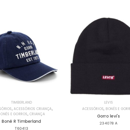
Manter sessão
INICIAR SESSÃO
PERDEU A SUA SENHA?
TIMBERLAND
LEVIS
,
,
,
SÓRIOS
ACESSÓRIOS CRIANÇA
ACESSÓRIOS
BONÉS E GOR
,
BONÉS E GORROS
CRIANÇA
Gorro levi's
Boné R Timberland
234078 A
T60413