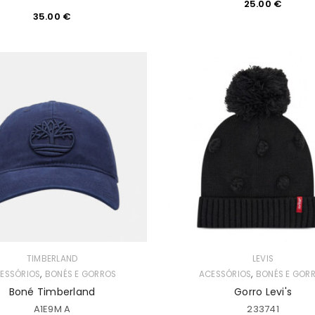
25.00
€
35.00
€
TIMBERLAND
LEVIS
,
,
ESSÓRIOS
BONÉS E GORROS
ACESSÓRIOS
BONÉS E GOR
Boné Timberland
Gorro Levi's
A1E9M A
233741