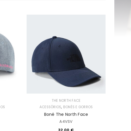
THE NORTH FACE
,
ROS
ACESSÓRIOS
BONÉS E GORROS
Boné The North Face
A4VSV
32.00
€