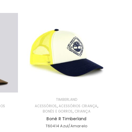
TIMBERLAND
,
,
ROS
ACESSÓRIOS
ACESSÓRIOS CRIANÇA
,
BONÉS E GORROS
CRIANÇA
Boné R Timberland
T60414 Azul/Amarelo