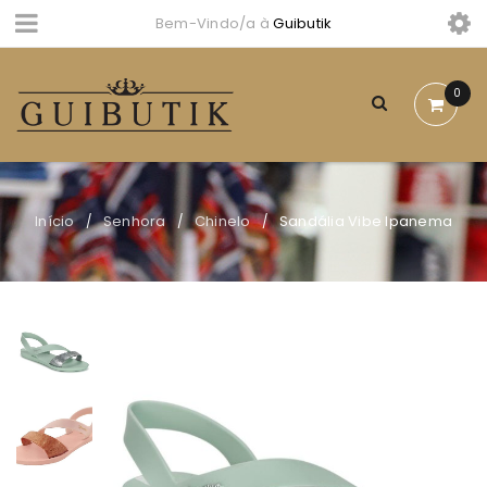
Bem-Vindo/a à
Guibutik
0
Início
Senhora
Chinelo
Sandália Vibe Ipanema
/
/
/