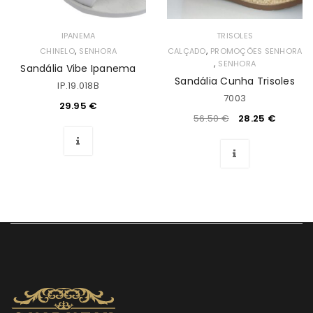
IPANEMA
TRISOLES
,
,
CHINELO
SENHORA
CALÇADO
PROMOÇÕES SENHORA
,
SENHORA
Sandália Vibe Ipanema
Sandália Cunha Trisoles
IP.19.018B
7003
29.95
€
56.50
€
28.25
€