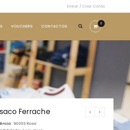
Entrar
/
Criar Conta
0
S
VOUCHERS
CONTACTOS
saco Ferrache
ência:
90003 Rosa