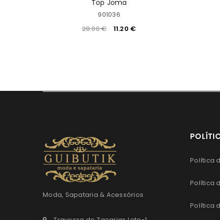
Top Joma
901036
28.00
€
11.20
€
POLÍTI
Política
Política
Moda, Sapataria & Acessórios
Política
Travessa do Zacarias Lote-1,