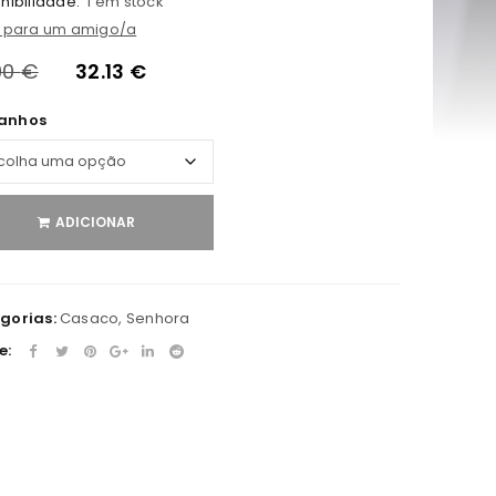
nibilidade:
1 em stock
l para um amigo/a
90
€
32.13
€
anhos
ADICIONAR
gorias:
Casaco
,
Senhora
e: