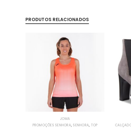
PRODUTOS RELACIONADOS
JOMA
,
,
SENHORA
PROMOÇÕES SENHORA
SENHORA
TOP
CALÇAD