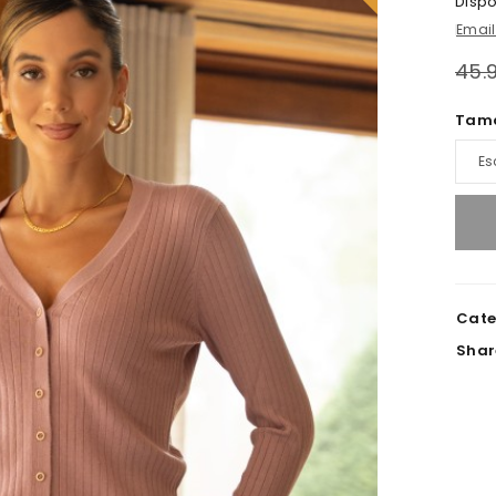
Dispo
Emai
45.
Tam
Cate
Shar