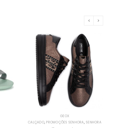
GEOX
,
,
CALÇADO
PROMOÇÕES SENHORA
SENHORA
CALÇAD