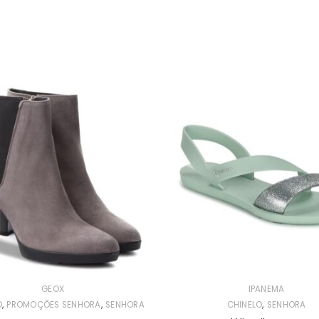
GEOX
IPANEMA
,
,
,
O
PROMOÇÕES SENHORA
SENHORA
CHINELO
SENHORA