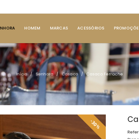
ENHORA
HOMEM
MARCAS
ACESSÓRIOS
PROMOÇÕE
Início
Senhora
Casaco
Casaco Ferrache
/
/
/
Ca
30
%
Refer