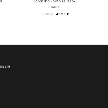
ma
Sapatilha Pontoise Geox
D94FED
109.90
€
43.96
€
MIDOR