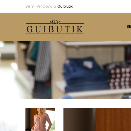
Bem-Vindo/a à
Guibutik
S