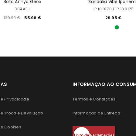
Bota Annya Geox
Sandália Vibe Ipane
D84AEH
IP.18.017C / IP.18.017D
139.90
€
55.96
€
29.95
€
CAS
INFORMAÇÃO AO CONSU
 de Privacidade
Termos e Condições
 de Troca e Devolução
Informação de Entrega
 de Cookies