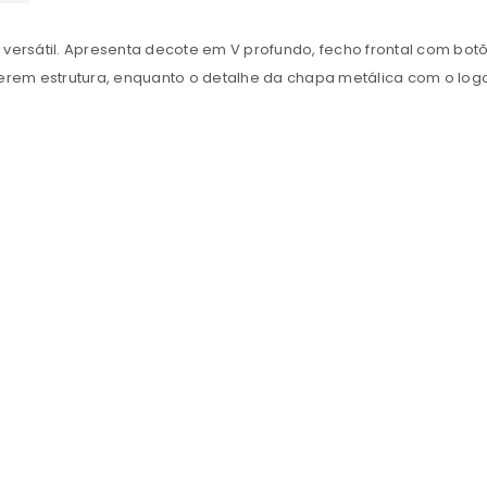
INICIAR SESSÃO
rsátil. Apresenta decote em V profundo, fecho frontal com botões
 estrutura, enquanto o detalhe da chapa metálica com o logo n
Nome de utilizador ou email
*
Senha
*
Manter sessão
INICIAR SESSÃO
PERDEU A SUA SENHA?