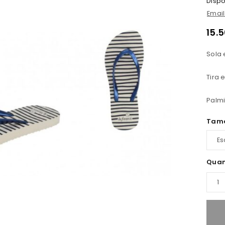
Dispo
Emai
15.
Sola 
Tira
Palmi
Tam
Quan