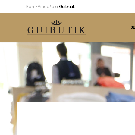
Bem-Vindo/a à
Guibutik
S