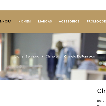
ENHORA
HOMEM
MARCAS
ACESSÓRIOS
PROMOÇÕE
Início
Senhora
Chinelo
Chinelo DeFonseca
/
/
/
Ch
Refer