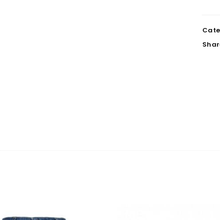
Cate
Shar
INICIAR SESSÃO
Nome de utilizador ou email
*
Senha
*
Manter sessão
INICIAR SESSÃO
PERDEU A SUA SENHA?