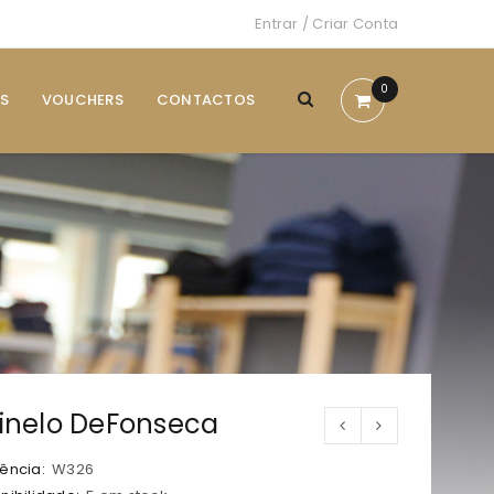
Entrar
/
Criar Conta
0
S
VOUCHERS
CONTACTOS
inelo DeFonseca
ência:
W326