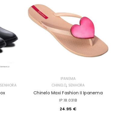
IPANEMA
,
,
SENHORA
CHINELO
SENHORA
CALÇAD
eox
Chinelo Maxi Fashion II Ipanema
IP.18.031B
24.95
€