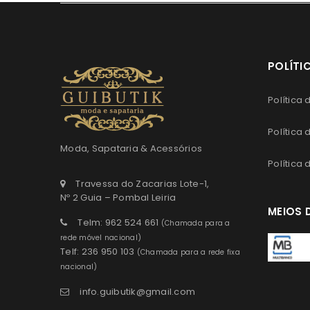
POLÍTI
Política
Política
Moda, Sapataria & Acessórios
Política
Travessa do Zacarias Lote-1,
Nº 2 Guia – Pombal Leiria
MEIOS 
Telm: 962 524 661
(Chamada para a
rede móvel nacional)
Telf: 236 950 103
(Chamada para a rede fixa
nacional)
info.guibutik@gmail.com