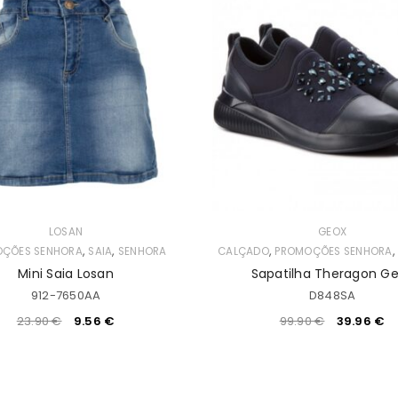
LOSAN
GEOX
,
,
,
ÇÕES SENHORA
SAIA
SENHORA
CALÇADO
PROMOÇÕES SENHORA
Mini Saia Losan
Sapatilha Theragon G
912-7650AA
D848SA
23.90
€
9.56
€
99.90
€
39.96
€