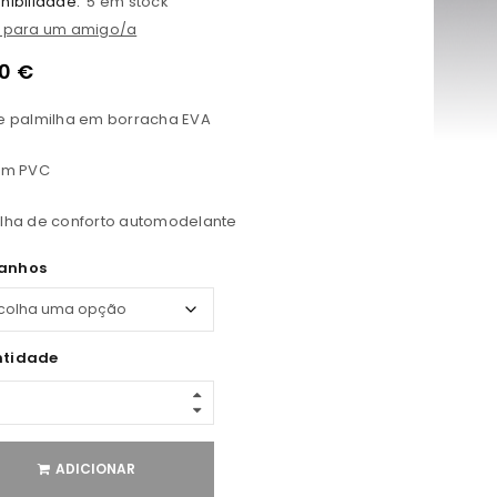
nibilidade:
5 em stock
l para um amigo/a
50
€
e palmilha em borracha EVA
 em PVC
lha de conforto automodelante
anhos
tidade
ADICIONAR