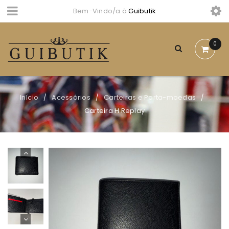
Bem-Vindo/a à
Guibutik
0
Início
Acessórios
Carteiras e Porta-moedas
/
/
/
Carteira H Replay