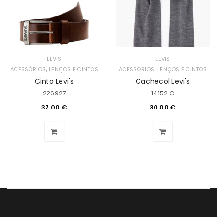
LEVIS
LEVIS
,
,
ACESSÓRIOS
LENÇOS E CINTOS
ACESSÓRIOS
LENÇOS E CINTOS
Cinto Levi's
Cachecol Levi's
226927
14152 C
37.00
€
30.00
€