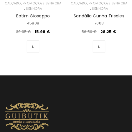
,
,
CALÇADO
PROMOÇÕES SENHORA
CALÇADO
PROMOÇÕES SENHORA
,
,
SENHORA
SENHORA
Botim Gioseppo
Sandália Cunha Trisoles
45808
7003
39.95
€
15.98
€
56.50
€
28.25
€