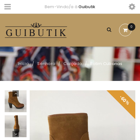
Bem-Vindo/a à
Guibutik
0
Início
Senhora
Calçado
Botim Cubanas
/
/
/
60
%