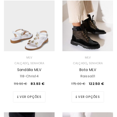
MLV
MLV
,
,
CALÇADO
SENHORA
CALÇADO
SENHORA
Sandália MLV
Bota MLV
118-Chris14
Raissa01
119.90
€
83.93
€
175.00
€
122.50
€
VER OPÇÕES
VER OPÇÕES