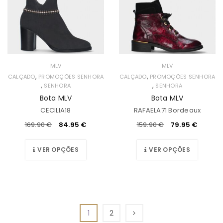
MLV
MLV
,
,
CALÇADO
PROMOÇÕES SENHORA
CALÇADO
PROMOÇÕES SENHORA
,
,
SENHORA
SENHORA
Bota MLV
Bota MLV
CECILIA18
RAFAELA71 Bordeaux
169.90
€
84.95
€
159.90
€
79.95
€
VER OPÇÕES
VER OPÇÕES
1
2