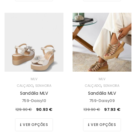
MLV
MLV
,
,
CALÇADO
SENHORA
CALÇADO
SENHORA
Sandália MLV
Sandália MLV
759-Daisy10
759-Daisy09
129.90
€
90.93
€
139.90
€
97.93
€
VER OPÇÕES
VER OPÇÕES