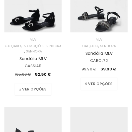
MLV
MLV
,
,
CALÇADO
PROMOÇÕES SENHORA
CALÇADO
SENHORA
,
SENHORA
Sandália MLV
Sandália MLV
CAROL72
CASSIA11
99.90
€
69.93
€
105.00
€
52.50
€
VER OPÇÕES
VER OPÇÕES