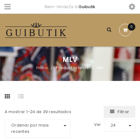
Bem-Vindo/a à
Guibutik
0
MLV
Início
Product brands
Mlv
/
/
Filtrar
A mostrar 1–24 de 39 resultados
Ver
Ordenar por mais
24
recentes