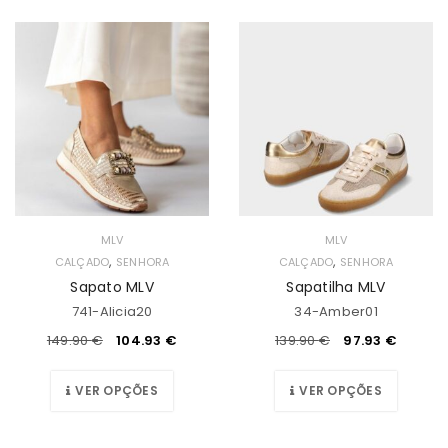
MLV
MLV
,
,
CALÇADO
SENHORA
CALÇADO
SENHORA
Sapato MLV
Sapatilha MLV
741-Alicia20
34-Amber01
149.90
€
104.93
€
139.90
€
97.93
€
VER OPÇÕES
VER OPÇÕES