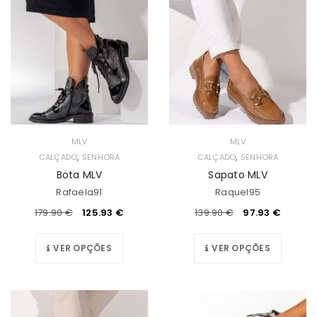
MLV
MLV
,
,
CALÇADO
SENHORA
CALÇADO
SENHORA
Bota MLV
Sapato MLV
Rafaela91
Raquel95
179.90
€
125.93
€
139.90
€
97.93
€
VER OPÇÕES
VER OPÇÕES