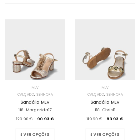
MLV
MLV
,
,
CALÇADO
SENHORA
CALÇADO
SENHORA
Sandália MLV
Sandália MLV
118-Margarida17
118-Chris11
129.90
€
90.93
€
119.90
€
83.93
€
VER OPÇÕES
VER OPÇÕES