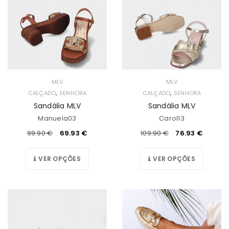
MLV
MLV
,
,
CALÇADO
SENHORA
CALÇADO
SENHORA
Sandália MLV
Sandália MLV
Manuela03
Carol13
99.90
€
69.93
€
109.90
€
76.93
€
VER OPÇÕES
VER OPÇÕES