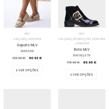
MLV
MLV
,
,
CALÇADO
SENHORA
CALÇADO
PROMOÇÕES SENHORA
,
SENHORA
Sapato MLV
Bota MLV
MARA08
RAFAELA79
129.90
€
90.93
€
179.90
€
89.95
€
VER OPÇÕES
VER OPÇÕES