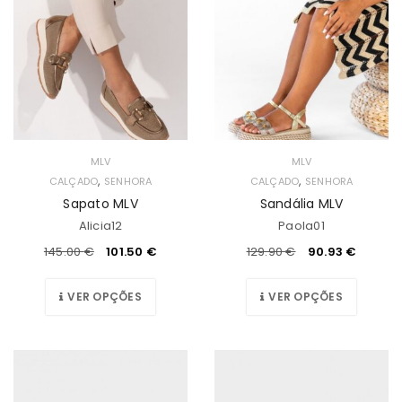
MLV
MLV
,
,
CALÇADO
SENHORA
CALÇADO
SENHORA
Sapato MLV
Sandália MLV
Alicia12
Paola01
145.00
€
101.50
€
129.90
€
90.93
€
VER OPÇÕES
VER OPÇÕES