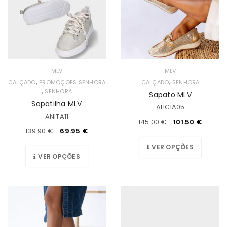
MLV
MLV
,
,
CALÇADO
PROMOÇÕES SENHORA
CALÇADO
SENHORA
,
SENHORA
Sapato MLV
Sapatilha MLV
ALICIA05
ANITA11
145.00
€
101.50
€
139.90
€
69.95
€
VER OPÇÕES
VER OPÇÕES