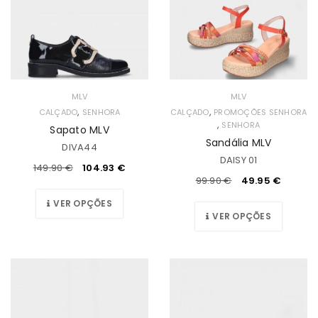
MLV
MLV
,
,
CALÇADO
SENHORA
CALÇADO
PROMOÇÕES SENHORA
,
SENHORA
Sapato MLV
Sandália MLV
DIVA44
DAISY 01
149.90
€
104.93
€
99.90
€
49.95
€
VER OPÇÕES
VER OPÇÕES