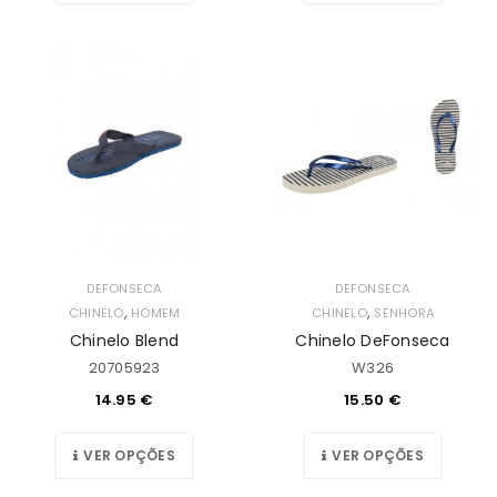
DEFONSECA
DEFONSECA
,
,
CHINELO
HOMEM
CHINELO
SENHORA
Chinelo Blend
Chinelo DeFonseca
20705923
W326
14.95
€
15.50
€
VER OPÇÕES
VER OPÇÕES