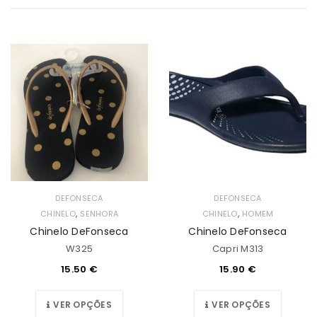
DEFONSECA
DEFONSECA
,
,
CHINELO
SENHORA
CHINELO
HOMEM
Chinelo DeFonseca
Chinelo DeFonseca
W325
Capri M313
15.50
€
15.90
€
VER OPÇÕES
VER OPÇÕES