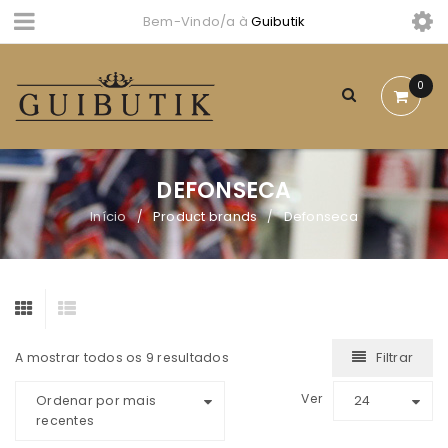
Bem-Vindo/a à
Guibutik
0
DEFONSECA
Início
Product brands
Defonseca
/
/
Filtrar
A mostrar todos os 9 resultados
Ver
Ordenar por mais
24
recentes