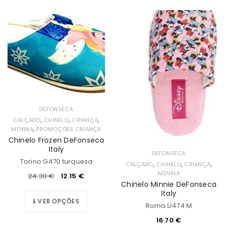
DEFONSECA
,
,
,
CALÇADO
CHINELO
CRIANÇA
,
MENINA
PROMOÇÕES CRIANÇA
Chinelo Frozen DeFonseca
Italy
DEFONSECA
Torino G470 turquesa
,
,
,
CALÇADO
CHINELO
CRIANÇA
MENINA
24.30
€
12.15
€
Chinelo Minnie DeFonseca
Italy
VER OPÇÕES
Roma U474 M
16.70
€