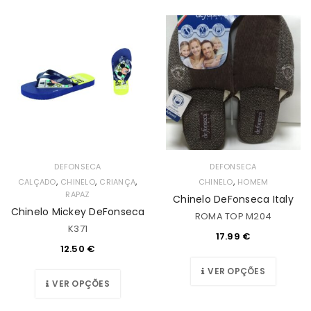
DEFONSECA
DEFONSECA
,
,
,
,
CALÇADO
CHINELO
CRIANÇA
CHINELO
HOMEM
RAPAZ
Chinelo DeFonseca Italy
Chinelo Mickey DeFonseca
ROMA TOP M204
K371
17.99
€
12.50
€
VER OPÇÕES
VER OPÇÕES