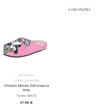
VER OPÇÕES
DEFONSECA
,
CHINELO
SENHORA
Chinelo Minnie DeFonseca
Italy
Torino W470
27.50
€