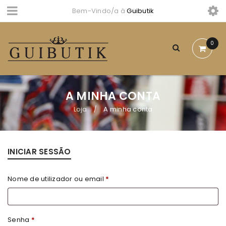
Bem-Vindo/a à
Guibutik
0
A MINHA CONTA
Loja
A minha conta
/
INICIAR SESSÃO
Nome de utilizador ou email
*
Senha
*