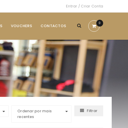
Entrar
/
Criar Conta
0
S
VOUCHERS
CONTACTOS
Filtrar
Ordenar por mais
recentes