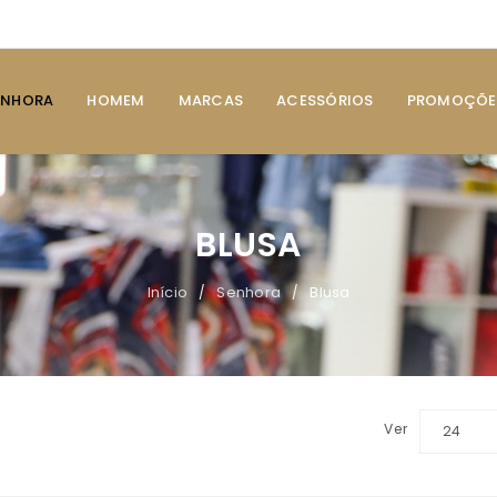
ENHORA
HOMEM
MARCAS
ACESSÓRIOS
PROMOÇÕE
BLUSA
Início
Senhora
Blusa
/
/
Ver
24