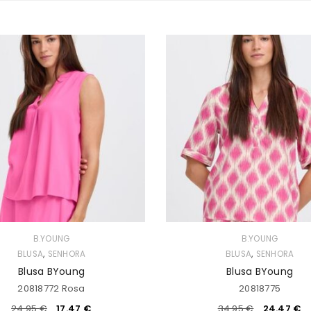
B.YOUNG
B.YOUNG
,
,
BLUSA
SENHORA
BLUSA
SENHORA
Blusa BYoung
Blusa BYoung
20818772 Rosa
20818775
24.95
€
17.47
€
34.95
€
24.47
€