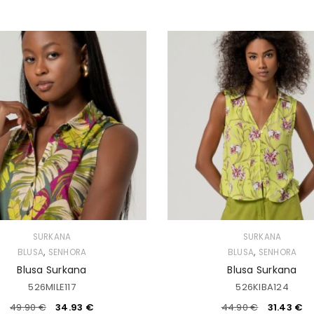
SURKANA
SURKANA
,
,
BLUSA
SENHORA
BLUSA
SENHORA
Blusa Surkana
Blusa Surkana
526MILE117
526KIBA124
49.90
€
34.93
€
44.90
€
31.43
€