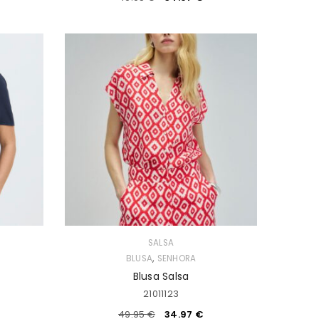
SALSA
,
BLUSA
SENHORA
Blusa Salsa
21011123
49.95
€
34.97
€