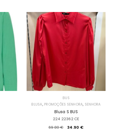
BUS
,
,
BLUSA
PROMOÇÕES SENHORA
SENHORA
Blusa S BUS
224 22362 CE
69.80
€
34.90
€