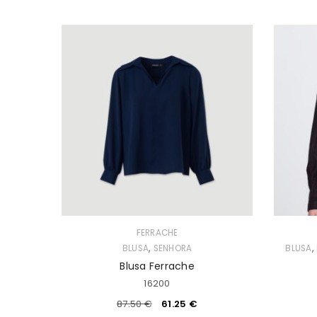
FERRACHE
,
,
BLUSA
SENHORA
BLUSA
Blusa Ferrache
16200
87.50
€
61.25
€