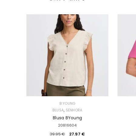
B.YOUNG
,
BLUSA
SENHORA
Blusa BYoung
20816604
39.95
€
27.97
€