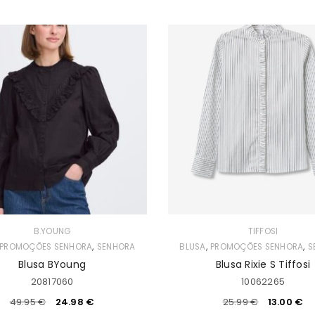
B.YOUNG
TIFFOSI
,
,
,
PROMOÇÕES SENHORA
SENHORA
BLUSA
PROMOÇÕES SENHORA
S
Blusa BYoung
Blusa Rixie S Tiffosi
20817060
10062265
49.95
€
24.98
€
25.99
€
13.00
€