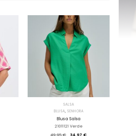
SALSA
,
BLUSA
SENHORA
Blusa Salsa
21011121 Verde
49.95
€
34.97
€