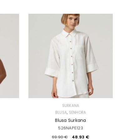
SURKANA
,
BLUSA
SENHORA
Blusa Surkana
526NAPE123
69.90
€
48.93
€