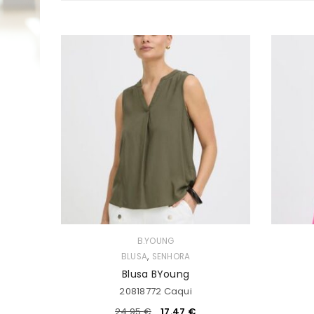
B.YOUNG
,
BLUSA
SENHORA
Blusa BYoung
20818772 Caqui
24.95
€
17.47
€