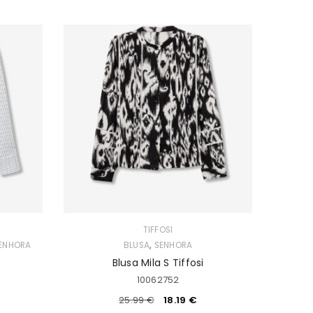
TIFFOSI
,
ENHORA
BLUSA
SENHORA
Blusa Mila S Tiffosi
10062752
25.99
€
18.19
€