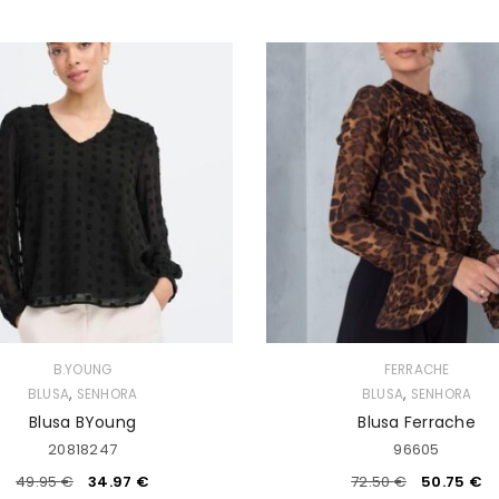
B.YOUNG
FERRACHE
,
,
BLUSA
SENHORA
BLUSA
SENHORA
Blusa BYoung
Blusa Ferrache
20818247
96605
49.95
€
34.97
€
72.50
€
50.75
€