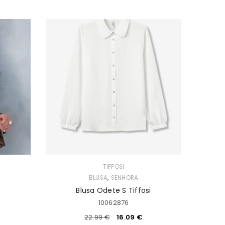
TIFFOSI
,
BLUSA
SENHORA
Blusa Odete S Tiffosi
10062876
22.99
€
16.09
€