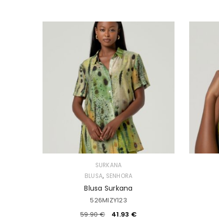
SURKANA
,
BLUSA
SENHORA
Blusa Surkana
526MIZY123
59.90
€
41.93
€