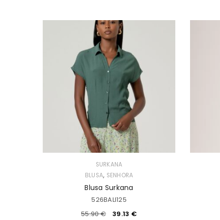
SURKANA
,
BLUSA
SENHORA
Blusa Surkana
526BALI125
55.90
€
39.13
€