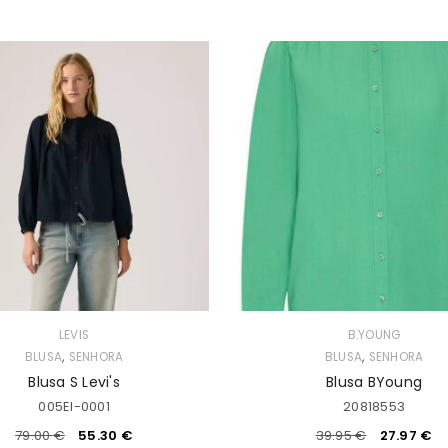
INICIAR SESSÃO
Nome de utilizador ou email
*
Senha
*
Manter sessão
INICIAR SESSÃO
PERDEU A SUA SENHA?
LEVIS
B.YOUNG
,
,
BLUSA
SENHORA
BLUSA
SENHORA
Blusa S Levi's
Blusa BYoung
005EI-0001
20818553
79.00
€
55.30
€
39.95
€
27.97
€