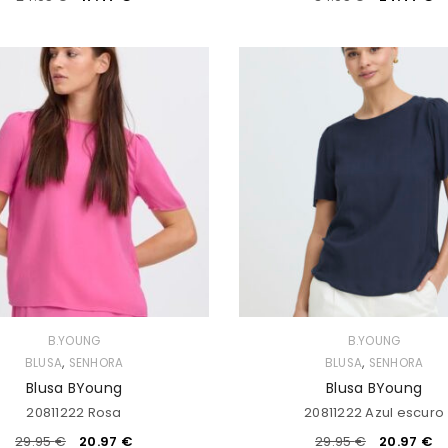
B.YOUNG
B.YOUNG
,
,
BLUSA
SENHORA
BLUSA
SENHORA
Blusa BYoung
Blusa BYoung
20811222 Rosa
20811222 Azul escuro
29.95
€
20.97
€
29.95
€
20.97
€