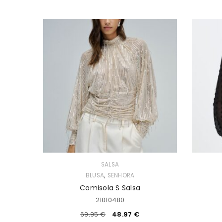
SALSA
,
BLUSA
SENHORA
Camisola S Salsa
21010480
69.95
€
48.97
€