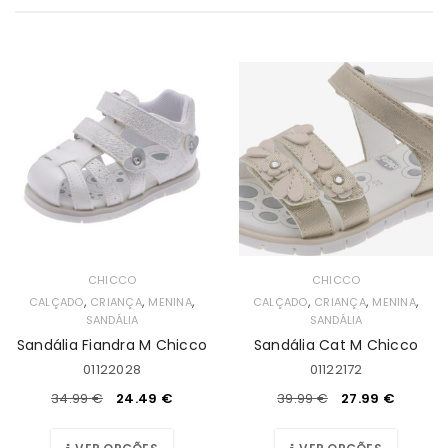
CHICCO
CHICCO
,
,
,
,
,
,
CALÇADO
CRIANÇA
MENINA
CALÇADO
CRIANÇA
MENINA
SANDÁLIA
SANDÁLIA
Sandália Fiandra M Chicco
Sandália Cat M Chicco
01122028
01122172
34.99
€
24.49
€
39.99
€
27.99
€