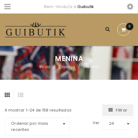
Bem-Vindo/a à
Guibutik
0
MENINA
Início
Criança
Menina
/
/
Filtrar
A mostrar 1–24 de 158 resultados
Ver
Ordenar por mais
24
recentes