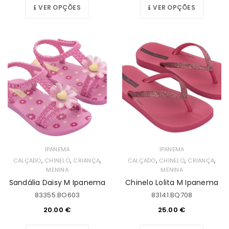
VER OPÇÕES
VER OPÇÕES
IPANEMA
IPANEMA
,
,
,
,
,
,
CALÇADO
CHINELO
CRIANÇA
CALÇADO
CHINELO
CRIANÇA
MENINA
MENINA
Sandália Daisy M Ipanema
Chinelo Lolita M Ipanema
83355.BO603
83141.BQ708
20.00
€
25.00
€