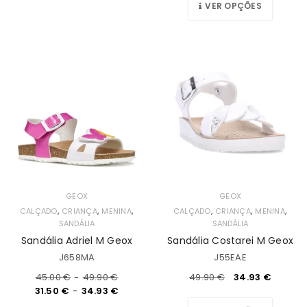
VER OPÇÕES
GEOX
GEOX
,
,
,
,
,
,
CALÇADO
CRIANÇA
MENINA
CALÇADO
CRIANÇA
MENINA
SANDÁLIA
SANDÁLIA
Sandália Adriel M Geox
Sandália Costarei M Geox
J658MA
J55EAE
45.00
€
-
49.90
€
49.90
€
34.93
€
31.50
€
-
34.93
€