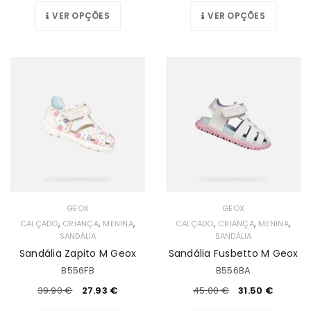
VER OPÇÕES
VER OPÇÕES
GEOX
GEOX
,
,
,
,
,
,
CALÇADO
CRIANÇA
MENINA
CALÇADO
CRIANÇA
MENINA
SANDÁLIA
SANDÁLIA
Sandália Zapito M Geox
Sandália Fusbetto M Geox
B556FB
B556BA
39.90
€
27.93
€
45.00
€
31.50
€