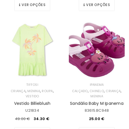
VER OPÇÕES
VER OPÇÕES
TIFFOSI
IPANEMA
,
,
,
,
,
,
CRIANÇA
MENINA
ROUPA
CALÇADO
CHINELO
CRIANÇA
VESTIDO
MENINA
Vestido Billieblush
Sandália Baby M Ipanema
U21834
83615.BC948
49.00
€
34.30
€
25.00
€