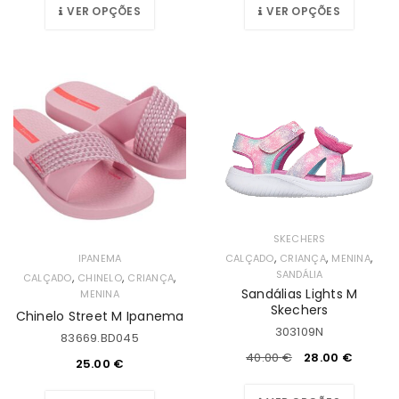
VER OPÇÕES
VER OPÇÕES
SKECHERS
,
,
,
CALÇADO
CRIANÇA
MENINA
IPANEMA
SANDÁLIA
,
,
,
CALÇADO
CHINELO
CRIANÇA
Sandálias Lights M
MENINA
Skechers
Chinelo Street M Ipanema
303109N
83669.BD045
40.00
€
28.00
€
25.00
€