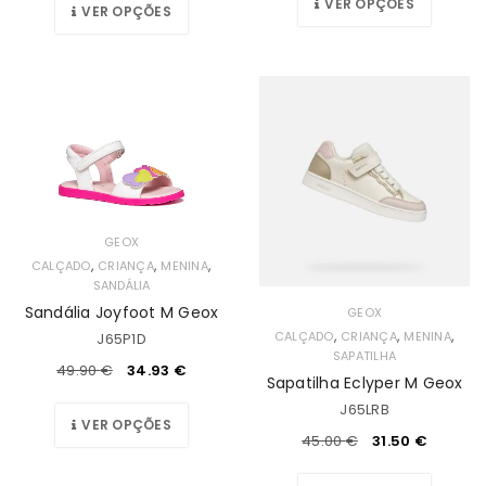
VER OPÇÕES
VER OPÇÕES
GEOX
,
,
,
CALÇADO
CRIANÇA
MENINA
SANDÁLIA
Sandália Joyfoot M Geox
GEOX
,
,
,
CALÇADO
CRIANÇA
MENINA
J65P1D
SAPATILHA
49.90
€
34.93
€
Sapatilha Eclyper M Geox
J65LRB
VER OPÇÕES
45.00
€
31.50
€