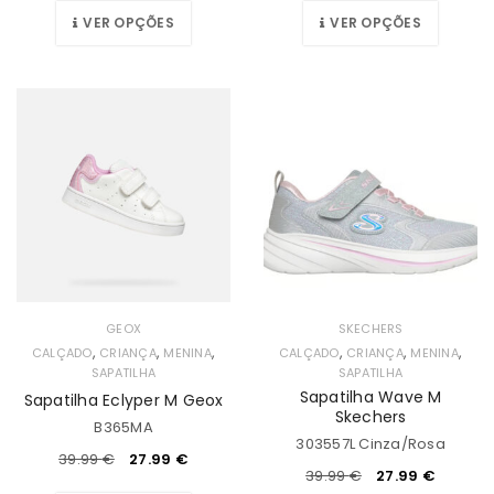
VER OPÇÕES
VER OPÇÕES
GEOX
SKECHERS
,
,
,
,
,
,
CALÇADO
CRIANÇA
MENINA
CALÇADO
CRIANÇA
MENINA
SAPATILHA
SAPATILHA
Sapatilha Wave M
Sapatilha Eclyper M Geox
Skechers
B365MA
303557L Cinza/Rosa
39.99
€
27.99
€
39.99
€
27.99
€