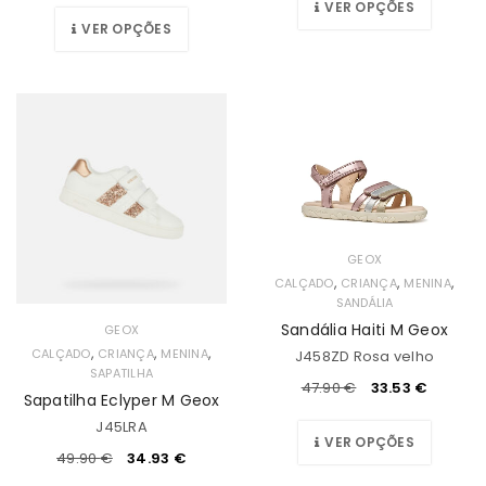
VER OPÇÕES
VER OPÇÕES
GEOX
,
,
,
CALÇADO
CRIANÇA
MENINA
SANDÁLIA
Sandália Haiti M Geox
GEOX
,
,
,
CALÇADO
CRIANÇA
MENINA
J458ZD Rosa velho
SAPATILHA
47.90
€
33.53
€
Sapatilha Eclyper M Geox
J45LRA
VER OPÇÕES
49.90
€
34.93
€