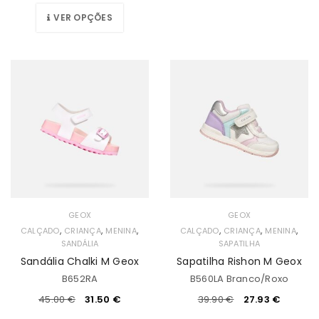
VER OPÇÕES
GEOX
GEOX
,
,
,
,
,
,
CALÇADO
CRIANÇA
MENINA
CALÇADO
CRIANÇA
MENINA
SANDÁLIA
SAPATILHA
Sandália Chalki M Geox
Sapatilha Rishon M Geox
B652RA
B560LA Branco/Roxo
45.00
€
31.50
€
39.90
€
27.93
€